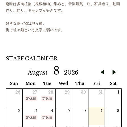
趣味は多肉植物（塊根植物）集めと、音楽鑑賞、Dj、家具造り、動画
作り、釣り、キャンプが好きです。
好きな食べ物は坦々麺。
街で坦々麺という文字に弱いです。
STAFF CALENDER
8
August
2026
Sun
Mon
Tue
Wed
Thu
Fri
Sat
26
27
28
29
30
31
1
定休日
定休日
2
3
4
5
6
8
7
定休日
定休日