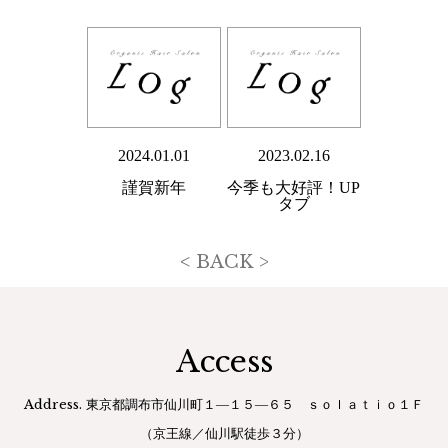
2024.01.01
2023.02.16
謹賀新年
今季も大好評！UP
タブ
< BACK >
Access
2021.01.18
2019.03.28
Address. 東京都調布市仙川町１―１５―６５ ｓｏｌａｔｉｏ１Ｆ
一時営業時間変更
無料ギフトBOX
（京王線／仙川駅徒歩３分）
のお知らせ