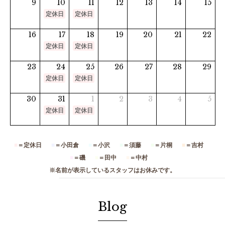
9
10
11
12
13
14
15
定休日
定休日
16
17
18
19
20
21
22
定休日
定休日
23
24
25
26
27
28
29
定休日
定休日
30
31
1
2
3
4
5
定休日
定休日
■
＝定休日
■
＝小田倉
■
＝小沢
■
＝須藤
■
＝片桐
■
＝吉村
■
＝磯
■
＝田中
■
＝中村
※名前が表示しているスタッフはお休みです。
Blog