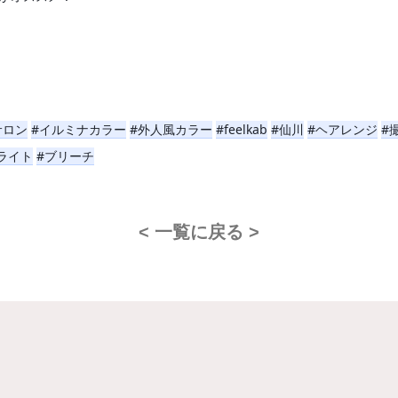
サロン
#イルミナカラー
#外人風カラー
#feelkab
#仙川
#ヘアレンジ
#
ライト
#ブリーチ
< 一覧に戻る >