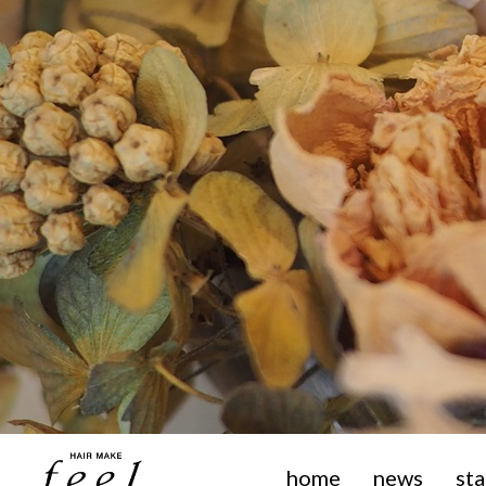
home
news
sta