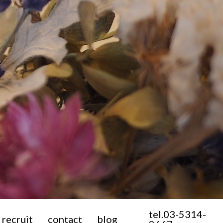
tel.
03-5314-
recruit
contact
blog