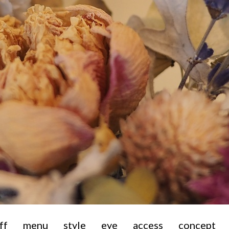
ff
menu
style
eye
access
concept